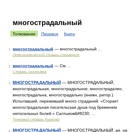
многострадальный
Толкование
Перевод
Книги
многострадальный
— многострадальный …
1
Орфографический словарь-справочник
многострадальный
— См …
2
Словарь синонимов
МНОГОСТРАДАЛЬНЫЙ
— МНОГОСТРАДАЛЬНЫЙ,
3
многострадальная, многострадальное; многострадален,
многострадальна, многострадально (книжн, ритор.).
Испытавший, переживший много страданий. «Сгорает
многострадальная писательская душа под бременем
непосильных болей.» Салтыков&#8230; …
Толковый словарь Ушакова
МНОГОСТРАДАЛЬНЫЙ
— МНОГОСТРАДАЛЬНЫЙ, ая, ое;
4