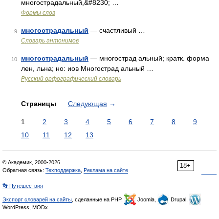
многострадальный,&#8230; …
Формы слов
многострадальный
— счастливый …
9
Словарь антонимов
многострадальный
— многострад альный; кратк. форма
10
лен, льна; но: иов Многострад альный …
Русский орфографический словарь
Страницы
Следующая
→
1
2
3
4
5
6
7
8
9
10
11
12
13
© Академик, 2000-2026
18+
Обратная связь:
Техподдержка
,
Реклама на сайте
👣 Путешествия
Экспорт словарей на сайты
, сделанные на PHP,
Joomla,
Drupal,
WordPress, MODx.